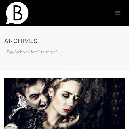
ARCHIVES
Tag Archives for: "literatura"
PORTADA
»
LITERATURA