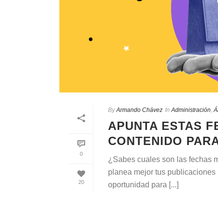
By
Armando Chávez
In
Administración
,
Á
APUNTA ESTAS F
CONTENIDO PARA
0
¿Sabes cuales son las fechas m
planea mejor tus publicaciones
20
oportunidad para [...]
READ MORE