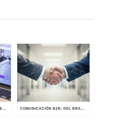
ZERO-CLICK EN B2B: CÓMO SER LA RESPUESTA SIN QUE TE BUSQUEN
COMUNICACIÓN B2B: DEL BRANDING A LAS CONEXIONES HUMANAS