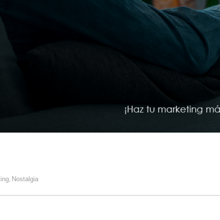
ing
Nostalgia
,