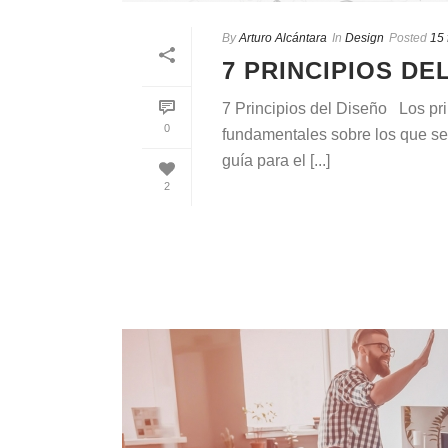
By
Arturo Alcántara
In
Design
Posted
15 
7 PRINCIPIOS DE
7 Principios del Diseño Los pri
0
fundamentales sobre los que se
guía para el [...]
2
READ MORE