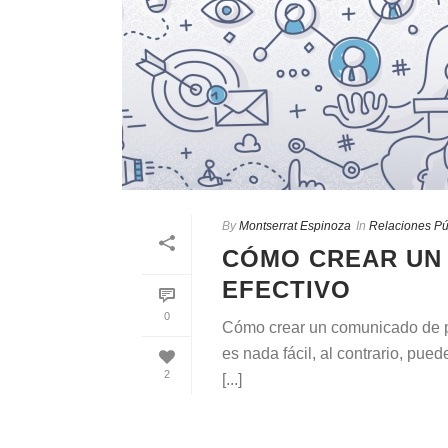
By
Montserrat Espinoza
In
Relaciones Pú
CÓMO CREAR UN
EFECTIVO
0
Cómo crear un comunicado de p
es nada fácil, al contrario, pue
2
[...]
READ MORE