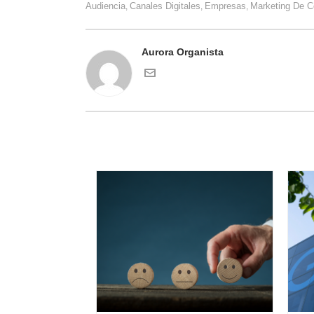
Audiencia
Canales Digitales
Empresas
Marketing De C
,
,
,
Aurora Organista