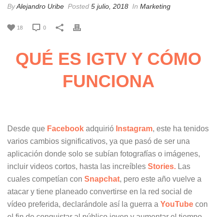
By
Alejandro Uribe
Posted
5 julio, 2018
In
Marketing
18
0
QUÉ ES IGTV Y CÓMO
FUNCIONA
Desde que
Facebook
adquirió
Instagram
, este ha tenidos
varios cambios significativos, ya que pasó de ser una
aplicación donde solo se subían fotografías o imágenes,
incluir videos cortos, hasta las increíbles
Stories.
Las
cuales competían con
Snapchat
, pero este año vuelve a
atacar y tiene planeado convertirse en la red social de
vídeo preferida, declarándole así la guerra a
YouTube
con
el fin de conquistar al público joven y aumentar el tiempo